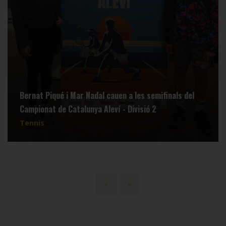
Bernat Piqué i Mar Nadal cauen a les semifinals del
Campionat de Catalunya Aleví - Divisió 2
Tennis
Paginació
Primera
«
Última
»
pàgina
pàgina