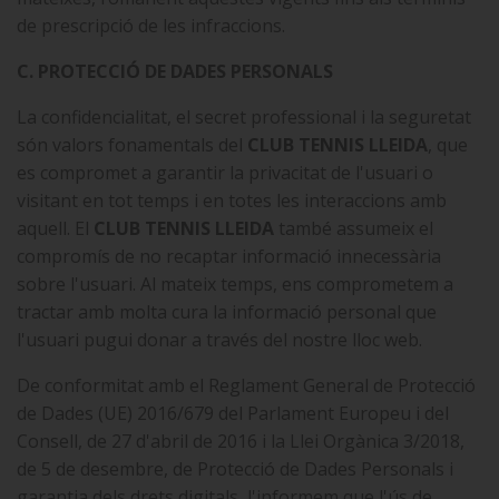
de prescripció de les infraccions.
C. PROTECCIÓ DE DADES PERSONALS
La confidencialitat, el secret professional i la seguretat
són valors fonamentals del
CLUB TENNIS LLEIDA
, que
es compromet a garantir la privacitat de l'usuari o
visitant en tot temps i en totes les interaccions amb
aquell. El
CLUB TENNIS LLEIDA
també assumeix el
compromís de no recaptar informació innecessària
sobre l'usuari. Al mateix temps, ens comprometem a
tractar amb molta cura la informació personal que
l'usuari pugui donar a través del nostre lloc web.
De conformitat amb el Reglament General de Protecció
de Dades (UE) 2016/679 del Parlament Europeu i del
Consell, de 27 d'abril de 2016 i la Llei Orgànica 3/2018,
de 5 de desembre, de Protecció de Dades Personals i
garantia dels drets digitals, l'informem que l'ús de