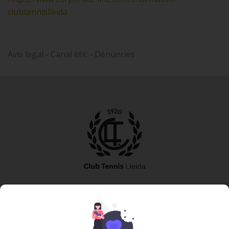
clubtennislleida
Avís legal - Canal ètic - Denúncies
973 240 010
secretaria@tennislleida.com