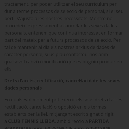
tractament, per poder utilitzar el seu currículum per
dur a terme processos de selecció de personal, si el seu
perfil s'ajusta a les nostres necessitats. Mentre no
procedeixi expressament a cancel·lar les seves dades
personals, entenem que continua interessat en formar
part del mateix per a futurs processos de selecció. Per
tal de mantenir al dia els nostres arxius de dades de
caràcter personal, si us plau contacteu-nos amb
qualsevol canvi o modificació que es puguin produir en
ells.
Drets d’accés, rectificació, cancel·lació de les seves
dades personals
En qualsevol moment pot exercir els seus drets d'accés,
rectificació, cancel·lació o oposició en els termes
establerts per la llei, mitjançant escrit signat dirigit
a
CLUB TENNIS LLEIDA
, amb direcció a
PARTIDA
BOIXADORS
núm. 60 25198 CIF núm. G25012949