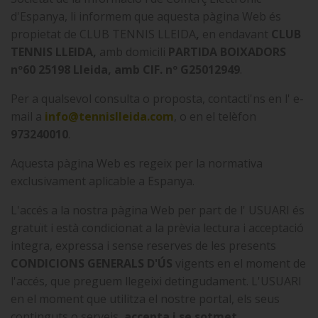
d'Espanya, li informem que aquesta pàgina Web és
propietat de CLUB TENNIS LLEIDA
,
en endavant
CLUB
TENNIS LLEIDA,
amb domicili
PARTIDA BOIXADORS
nº60 25198 Lleida, amb CIF. nº G25012949
.
Per a qualsevol consulta o proposta, contacti'ns en l' e-
mail a
info@tennislleida.com
, o en el telèfon
973240010
.
Aquesta pàgina Web es regeix per la normativa
exclusivament aplicable a Espanya.
L'accés a la nostra pàgina Web per part de l' USUARI és
gratuït i està condicionat a la prèvia lectura i acceptació
integra, expressa i sense reserves de les presents
CONDICIONS GENERALS D'ÚS
vigents en el moment de
l'accés, que preguem llegeixi detingudament. L'USUARI
en el moment que utilitza el nostre portal, els seus
continguts o serveis,
accepta i se sotmet