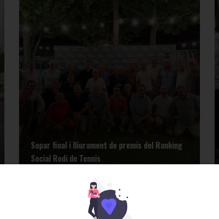
Sopar final i lliurament de premis del Ranking
Social Rodi de Tennis
Tennis