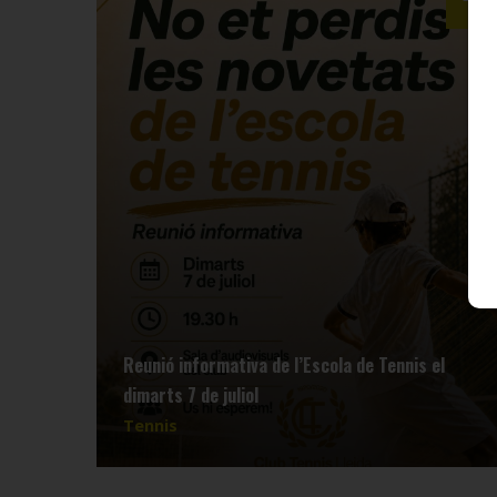
Reunió informativa de l’Escola de Tennis el
dimarts 7 de juliol
Tennis