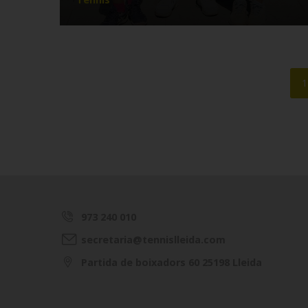
Paginació
P
1
a
973 240 010
secretaria@tennislleida.com
Partida de boixadors 60 25198 Lleida