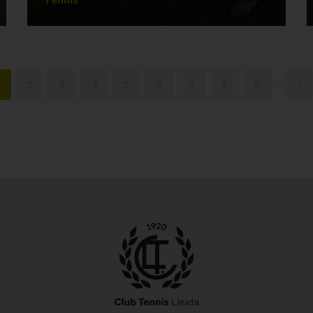
àgina
Pàgina
2
Pàgina
3
Pàgina
4
Pàgina
5
Pàgina
6
Pàgina
7
Pàgina
8
Pàgina
9
…
Pà
›
ctual
se