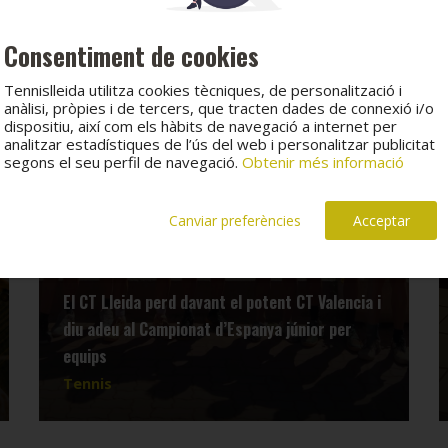
Consentiment de cookies
Tennislleida utilitza cookies tècniques, de personalització i
anàlisi, pròpies i de tercers, que tracten dades de connexió i/o
dispositiu, així com els hàbits de navegació a internet per
analitzar estadístiques de l’ús del web i personalitzar publicitat
segons el seu perfil de navegació.
Obtenir més informació
Canviar preferències
Acceptar
El CT Lleida perd davant el potent CT Valencia i
diu adeu al Campionat d’Espanya júnior per
equips
Tennis