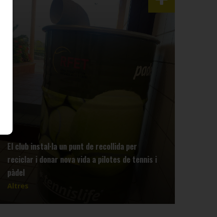
El club instal·la un punt de recollida per
reciclar i donar nova vida a pilotes de tennis i
pàdel
Altres