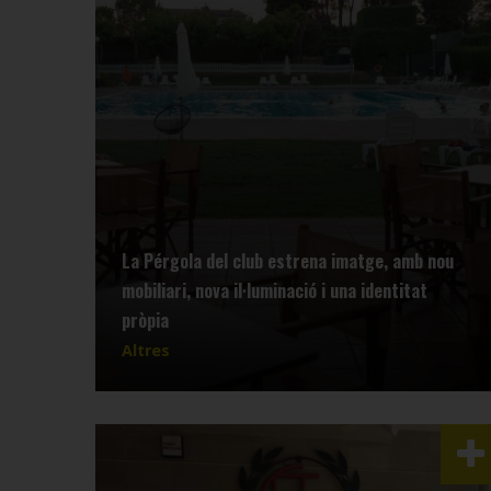
La Pérgola del club estrena imatge, amb nou
mobiliari, nova il·luminació i una identitat
pròpia
Altres