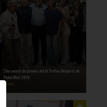
Lliurament de premis del XI Trofeu Vespertí de
Pàdel Mixt 2026
Pàdel