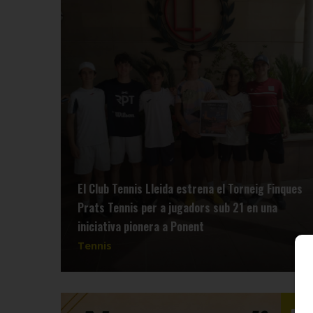
El Club Tennis Lleida estrena el Torneig Finques
Prats Tennis per a jugadors sub 21 en una
iniciativa pionera a Ponent
Tennis