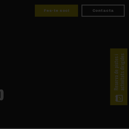
Fes-te soci
Contacta
activitats dirigides
Reserva de pistes i
b