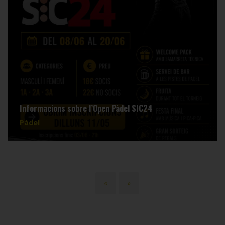
Informacions sobre l’Open Pàdel SIC24
Pàdel
Paginació
Primera
«
Última
»
pàgina
pàgina