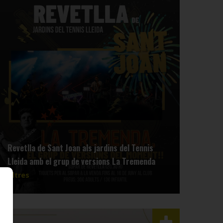
Revetlla de Sant Joan als jardins del Tennis
Lleida amb el grup de versions La Tremenda
Altres