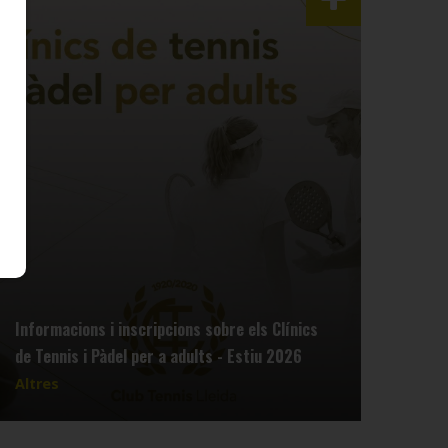
Informacions i inscripcions sobre els Clínics
de Tennis i Pàdel per a adults - Estiu 2026
Altres