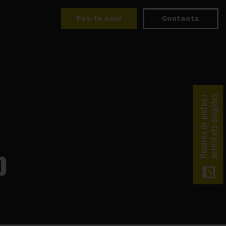
Fes-te soci
Contacta
activitats dirigides
Reserva de pistes i
b