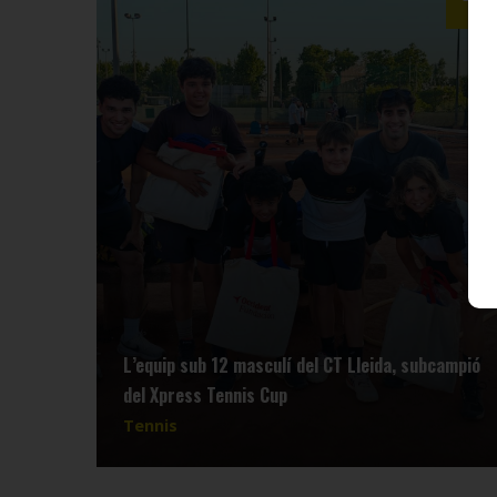
L’equip sub 12 masculí del CT Lleida, subcampió
del Xpress Tennis Cup
Tennis