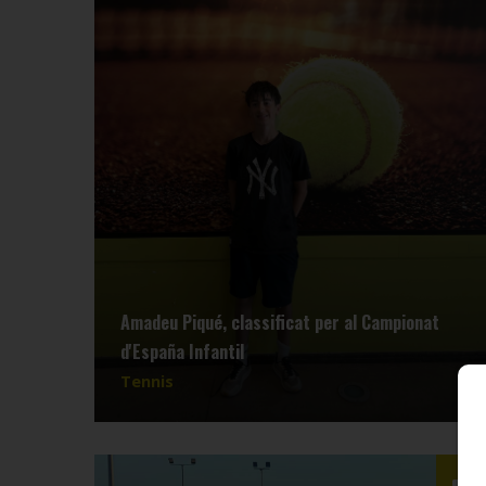
Amadeu Piqué, classificat per al Campionat
d'España Infantil
Tennis