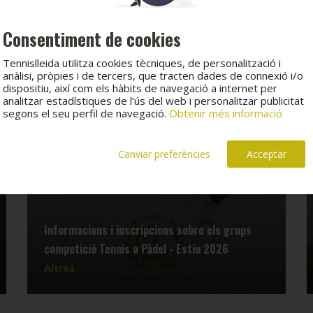
Consentiment de cookies
Tennislleida utilitza cookies tècniques, de personalització i
anàlisi, pròpies i de tercers, que tracten dades de connexió i/o
dispositiu, així com els hàbits de navegació a internet per
analitzar estadístiques de l’ús del web i personalitzar publicitat
segons el seu perfil de navegació.
Obtenir més informació
Canviar preferències
Acceptar
Informacions i inscripcions sobre els grups
competició Tennis o Pàdel - Estiu 2026
Altres