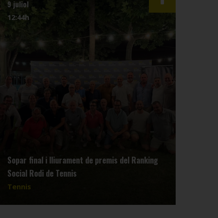
9 juliol
3 juli
12:44h
07:4
Sopar final i lliurament de premis del Ranking
Reun
Social Rodi de Tennis
dimar
Tennis
Tenn