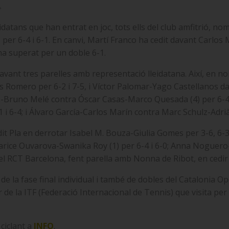
.
idatans que han entrat en joc, tots ells del club amfitrió, 
er 6-4 i 6-1. En canvi, Martí Franco ha cedit davant Carlo
’ha superat per un doble 6-1.
avant tres parelles amb representació lleidatana. Així, en no
s Romero per 6-2 i 7-5, i Víctor Palomar-Yago Castellanos d
as-Bruno Melé contra Óscar Casas-Marco Quesada (4) per 6-4,
i 6-4; i Álvaro García-Carlos Marín contra Marc Schulz-Adrià 
dit Pla en derrotar Isabel M. Bouza-Giulia Gomes per 3-6, 6-
arice Ouvarova-Swanika Roy (1) per 6-4 i 6-0; Anna Noguero-
a del RCT Barcelona, fent parella amb Nonna de Ribot, en cedi
e la fase final individual i també de dobles del Catalonia O
or de la ITF (Federació Internacional de Tennis) que visita p
ciclant a
INFO
.