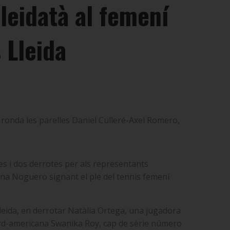
lleidatà al femení
 Lleida
n ronda les parelles Daniel Culleré-Axel Romero,
ies i dos derrotes per als representants
Anna Noguero signant el ple del tennis femení
Lleida, en derrotar Natàlia Ortega, una jugadora
ord-americana Swanika Roy, cap de sèrie número