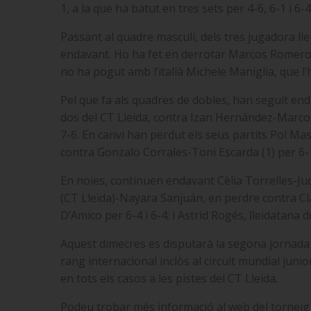
1, a la que ha batut en tres sets per 4-6, 6-1 i 6-4
Passant al quadre masculí, dels tres jugadora lle
endavant. Ho ha fet en derrotar Marcos Romero p
no ha pogut amb l’italià Michele Maniglia, que l
Pel que fa als quadres de dobles, han seguit end
dos del CT Lleida, contra Izan Hernández-Marco
7-6. En canvi han perdut els seus partits Pol M
contra Gonzalo Corrales-Toni Escarda (1) per 6-1 
En noies, continuen endavant
Cèlia Torrelles-Ju
(CT Lleida)-Nayara Sanjuán, en perdre contra Cl
D’Amico per 6-4 i 6-4; i Astrid Rogés, lleidatan
Aquest dimecres es disputarà la segona jornada d
rang internacional inclòs al circuit mundial juni
en tots els casos a les pistes del CT Lleida.
Podeu trobar més informació al web del torneig 