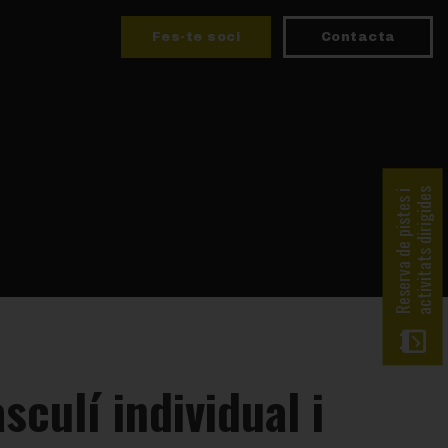
Fes-te soci
Contacta
activitats dirigides
Reserva de pistes i
culí individual i