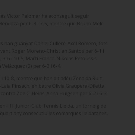
només Víctor Palomar ha aconseguit seguir
s Mendoza per 6-3 i 7-5, mentre que Bruno Melé
is
han guanyat
Daniel Culleré-Axel Romero, tots
avant Roger Moreno-Christian Santos per 6-1 i
 3-6 i 10-5; Martí Franco-Nikolas Petoussis
Velázquez (2) per 6-3 i 6-4.
3 i 10-8, mentre que han dit adéu Zenaida Ruiz
Laia Pinsach, en batre Olivia Graupera-Diletta
r contra Zoe C. Heins-Anna Huigsen per 6-2 i 6-3.
pen-ITF Junior-Club Tennis Lleida, un
torneig de
er quart any consecutiu les comarques lleidatanes,