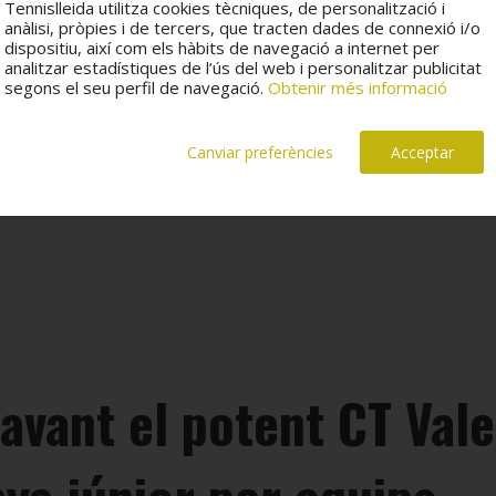
Tennislleida utilitza cookies tècniques, de personalització i
anàlisi, pròpies i de tercers, que tracten dades de connexió i/o
dispositiu, així com els hàbits de navegació a internet per
analitzar estadístiques de l’ús del web i personalitzar publicitat
curs i s’explicaran els objectius, la metodologia de treball i
segons el seu perfil de navegació.
Obtenir més informació
 a jugadors i jugadores de totes les
Canviar preferències
Acceptar
avant el potent CT Vale