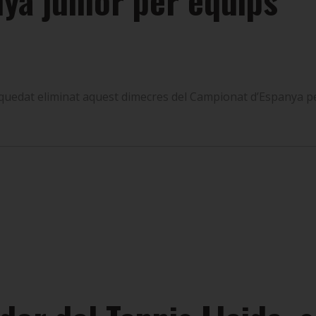
ya júnior per equips
a quedat eliminat aquest dimecres del Campionat d’Espanya p