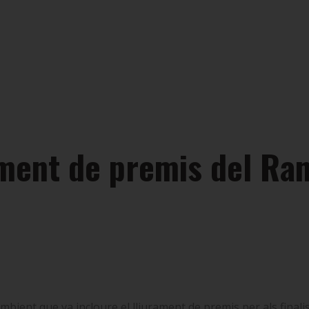
rament de premis del Ra
ambient que va incloure el lliurament de premis per als final