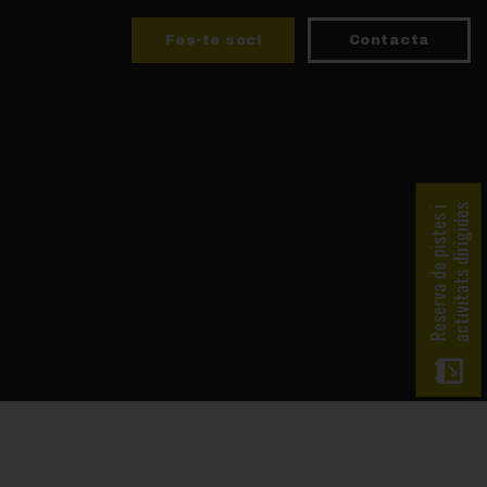
Fes-te soci
Contacta
activitats dirigides
Reserva de pistes i