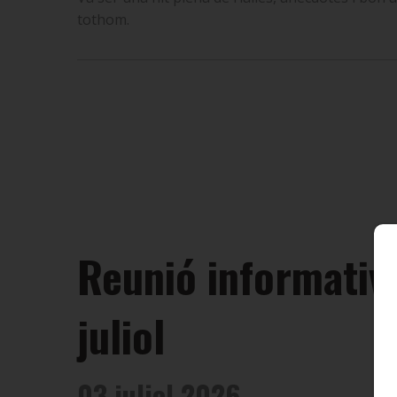
tothom.
Reunió informativa
juliol
03 juliol 2026