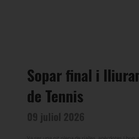
Sopar final i lliu
de Tennis
09 juliol 2026
Va ser una nit plena de rialles, anècdotes i bon 