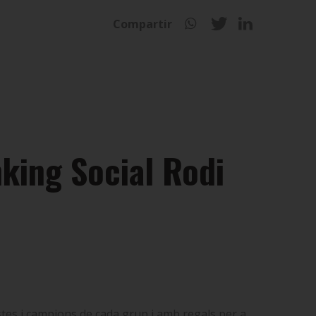
Compartir
nking Social Rodi
istes i campions de cada grup i amb regals per a