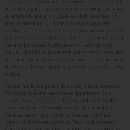
contemplava una primera fase round robin amb grups
de quatre jugadors cadascun en la que només passava
el campió de cada grup. López va obrir la competició
amb un triomf per un doble 6-0 davant Alejandro
Tardío, i va continuar amb una segona victòria per 6-1 i
6-2 sobre Álex Ruiz. Al tercer i definitiu partit, en què hi
havia en joc la classificació per als vuitens de final,
Miquel López no va poder amb Guillermo Moreno, que
el va derrotar per 6-0 i 6-2, amb la qual cosa el jugador
del Tennis Lleida es quedava a només un pas d’accedir a
vuitens.
Pel que fa a la competició de dobles, Miquel López va
formar parella amb Aleix Gálvez, jugador del Club
Tennis d’Aro, i van obrir el torneig amb un treballat
triomf per 6-4 i 7-6(4) contra Sergio Navarro-Julio
Ramírez, tercers caps de sèrie. A setzens de final,
López-Gálvez es van desfer de Diego Goikoetxea-Jon
Sainz Ezquerra per 6-1 i 6-1, mentre que a quarts van