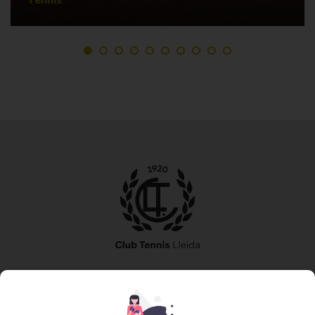
973 240 010
secretaria@tennislleida.com