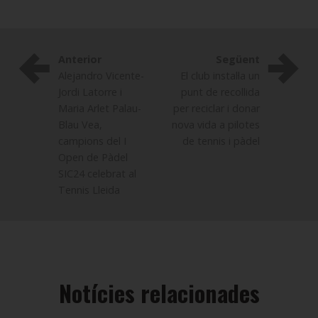
Anterior
Següent
Alejandro Vicente-
El club instal·la un
Jordi Latorre i
punt de recollida
Maria Arlet Palau-
per reciclar i donar
Blau Vea,
nova vida a pilotes
campions del I
de tennis i pàdel
Open de Pàdel
SIC24 celebrat al
Tennis Lleida
Notícies relacionades