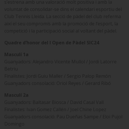
s’estrena amb una valoració molt positiva i amb la
voluntat de consolidar-se dins el calendari esportiu del
Club Tennis Lleida. La secció de pàdel del club referma
així el seu compromís amb la promoció de l’esport, la
competició i la participació social al voltant del pàdel.
Quadre d’honor del I Open de Pàdel SIC24
Masculí 1a
Guanyadors: Alejandro Vicente Mullol / Jordi Latorre
Betriu
Finalistes: Jordi Guiu Maller / Sergio Palop Remón
Guanyadors consolació: Oriol Reyes / Gerard Ribó
Masculí 2a
Guanyadors: Baltasar Biosca / David Casal Vall
Finalistes: Ivan Gomez Callén / Joel Chine Lopez
Guanyadors consolació: Pau Dueñas Sampe / Eloi Pujol
Domingo