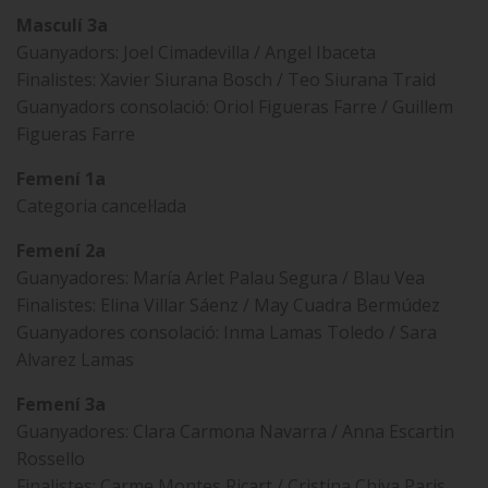
Masculí 3a
Guanyadors: Joel Cimadevilla / Angel Ibaceta
Finalistes: Xavier Siurana Bosch / Teo Siurana Traid
Guanyadors consolació: Oriol Figueras Farre / Guillem
Figueras Farre
Femení 1a
Categoria cancel·lada
Femení 2a
Guanyadores: María Arlet Palau Segura / Blau Vea
Finalistes: Elina Villar Sáenz / May Cuadra Bermúdez
Guanyadores consolació: Inma Lamas Toledo / Sara
Alvarez Lamas
Femení 3a
Guanyadores: Clara Carmona Navarra / Anna Escartin
Rossello
Finalistes: Carme Montes Ricart / Cristina Chiva Paris