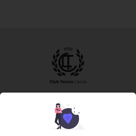
973 240 010
secretaria@tennislleida.com
Partida de boixadors 60 25198 Lleida