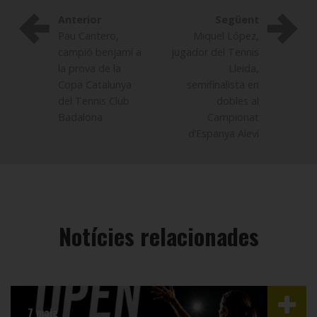
Anterior
Següent
Pau Cantero,
Miquel López,
campió benjamí a
jugador del Tennis
la prova de la
Lleida,
Copa Catalunya
semifinalista en
del Tennis Club
dobles al
Badalona
Campionat
d’Espanya Aleví
Notícies relacionades
7 maig