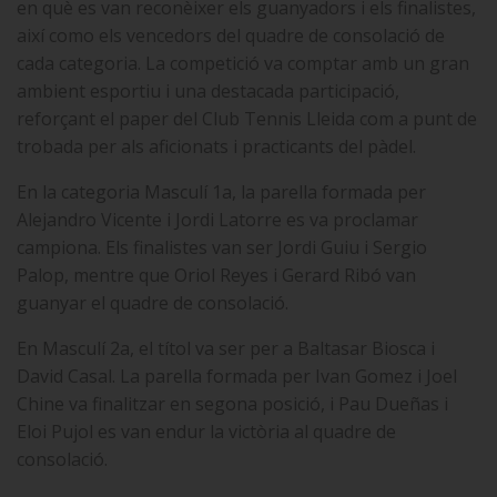
en què es van reconèixer els guanyadors i els finalistes,
així como els vencedors del quadre de consolació de
cada categoria. La competició va comptar amb un gran
ambient esportiu i una destacada participació,
reforçant el paper del Club Tennis Lleida com a punt de
trobada per als aficionats i practicants del pàdel.
En la categoria Masculí 1a, la parella formada per
Alejandro Vicente i Jordi Latorre es va proclamar
campiona. Els finalistes van ser Jordi Guiu i Sergio
Palop, mentre que Oriol Reyes i Gerard Ribó van
guanyar el quadre de consolació.
En Masculí 2a, el títol va ser per a Baltasar Biosca i
David Casal. La parella formada per Ivan Gomez i Joel
Chine va finalitzar en segona posició, i Pau Dueñas i
Eloi Pujol es van endur la victòria al quadre de
consolació.