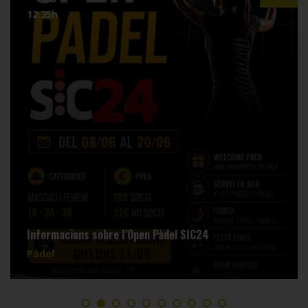
12:35h
Informacions sobre l’Open Pàdel SIC24
Pàdel