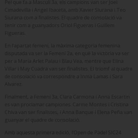
Pel que fa a Masculí 3a, els campions van ser Joel
Cimadevilla i Angel Ibaceta, amb Xavier Siurana i Teo
Siurana com a finalistes. El quadre de consolació va
tenir com a guanyadors Oriol Figueras i Guillem
Figueras.
En l’apartat femení, la màxima categoria femenina
disputada va ser la Femení 2a, en què la victòria va ser
per a María Arlet Palau i Blau Vea, mentre que Elina
Villar i May Cuadra van ser finalistes. El triomf al quadre
de consolació va correspondre a Inma Lamas i Sara
Alvarez.
Finalment, a Femení 3a, Clara Carmona i Anna Escartin
es van proclamar campiones. Carme Montes i Cristina
Chiva van ser finalistes, i Anna Banque i Elena Peña van
guanyar el quadre de consolació.
Amb aquesta primera edició, l’Open de Pàdel SIC24