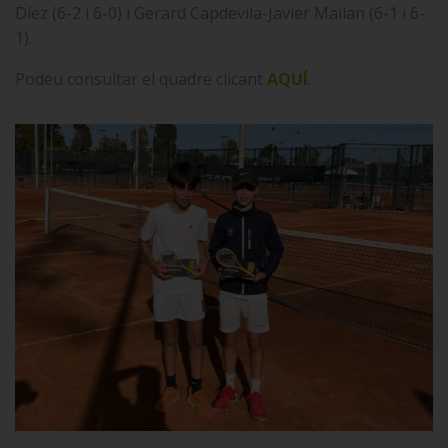
Díez (6-2 i 6-0) i Gerard Capdevila-Javier Mailan (6-1 i 6-
1).
Podeu consultar el quadre clicant
AQUÍ
.