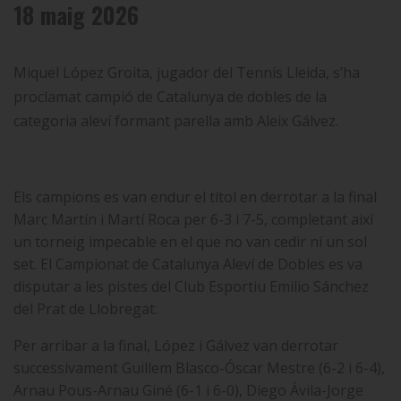
18 maig 2026
Miquel López Groita, jugador del Tennis Lleida, s’ha
proclamat campió de Catalunya de dobles de la
categoria aleví formant parella amb Aleix Gálvez.
Els campions es van endur el títol en derrotar a la final
Marc Martín i Martí Roca per 6-3 i 7-5, completant així
un torneig impecable en el que no van cedir ni un sol
set. El Campionat de Catalunya Aleví de Dobles es va
disputar a les pistes del Club Esportiu Emilio Sánchez
del Prat de Llobregat.
Per arribar a la final, López i Gálvez van derrotar
successivament
Guillem Blasco-Óscar Mestre (6-2 i 6-4),
Arnau Pous-Arnau Giné (6-1 i 6-0), Diego Ávila-Jorge