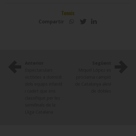
Tennis
Compartir
Anterior
Següent
Espectaculars
Miquel López es
victòries a domicili
proclama campió
dels equips infantil
de Catalunya aleví
i cadet que ens
de dobles
classifique per les
semifinals de la
Lliga Catalana