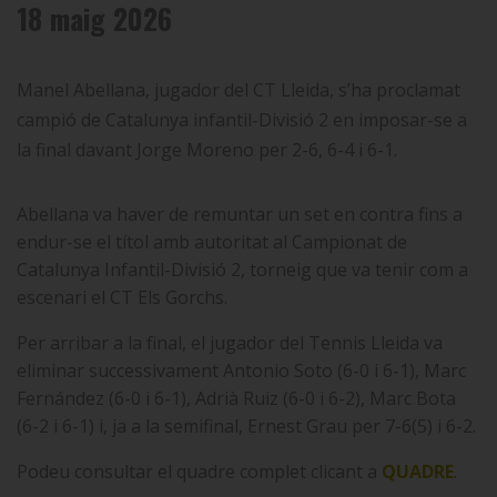
18 maig 2026
Manel Abellana, jugador del CT Lleida, s’ha proclamat
campió de Catalunya infantil-Divisió 2 en imposar-se a
la final davant Jorge Moreno per 2-6, 6-4 i 6-1.
Abellana va haver de remuntar un set en contra fins a
endur-se el títol amb autoritat al Campionat de
Catalunya Infantil-Divisió 2, torneig que va tenir com a
escenari el CT Els Gorchs.
Per arribar a la final, el jugador del Tennis Lleida va
eliminar successivament
Antonio Soto (6-0 i 6-1), Marc
Fernández (6-0 i 6-1), Adrià Ruiz (6-0 i 6-2), Marc Bota
(6-2 i 6-1) i, ja a la semifinal, Ernest Grau per 7-6(5) i 6-2.
Podeu consultar el quadre complet clicant a
QUADRE
.