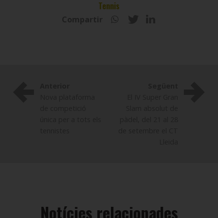
Tennis
Compartir
Anterior
Següent
Nova plataforma
El IV Super Gran
de competició
Slam absolut de
única per a tots els
pàdel, del 21 al 28
tennistes
de setembre el CT
Lleida
Notícies relacionades