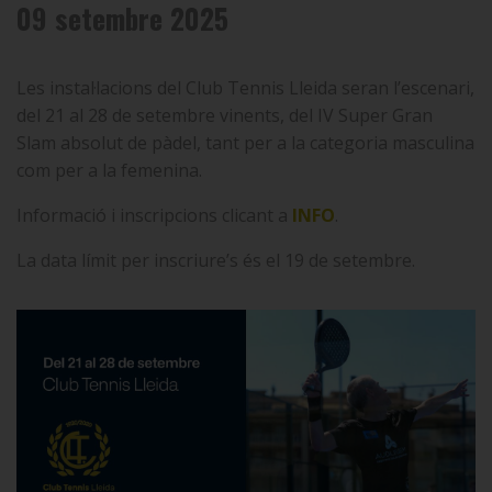
09 setembre 2025
Les instal·lacions del Club Tennis Lleida seran l’escenari,
del 21 al 28 de setembre vinents, del IV Super Gran
Slam absolut de pàdel, tant per a la categoria masculina
com per a la femenina.
Informació i inscripcions clicant a
INFO
.
La data límit per inscriure’s és el 19 de setembre.