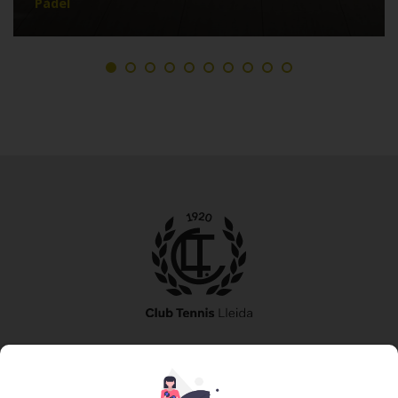
Pàdel
973 240 010