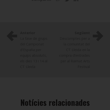
Anterior
Següent
La fase de grups
Descomptes per a
del Campionat
la comunitat del
d'España per
CT Lleida en la
equips absoluts,
compra d’entrades
els dies 13 i 14 al
per al Raimat Arts
CT Lleida
Festival
Notícies relacionades