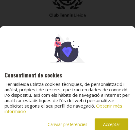
973 240 010
secretaria@tennislleida.com
Partida de boixadors 60 25198 Lleida
Consentiment de cookies
Tennislleida utilitza cookies tècniques, de personalització i
anàlisi, pròpies i de tercers, que tracten dades de connexió
i/o dispositiu, així com els hàbits de navegació a internet per
© 2026 Club Tennis Lleida
analitzar estadístiques de l’ús del web i personalitzar
publicitat segons el seu perfil de navegació.
Obtenir més
Avís legal
Política de cookies
Contacta
informació
Canal de protecció al menor
Canal de comunicació i denúncies
Projecte web
desenvolupat per
ACTIUM Digital
Canviar preferències
Acceptar