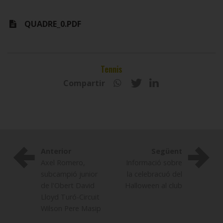
QUADRE_0.PDF
Tennis
Compartir
Anterior
Següent
Axel Romero,
Informació sobre
subcampió junior
la celebracuó del
de l'Obert David
Halloween al club
Lloyd Turó-Circuit
Wilson Pere Masip