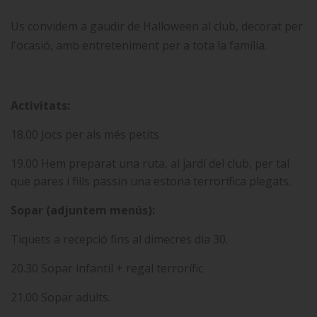
Us convidem a gaudir de Halloween al club, decorat per
l'ocasió, amb entreteniment per a tota la família.
Activitats:
18.00 Jocs per als més petits
19.00 Hem preparat una ruta, al jardí del club, per tal
que pares i fills passin una estona terrorífica plegats.
Sopar (adjuntem menús):
Tiquets a recepció fins al dimecres dia 30.
20.30 Sopar infantil + regal terrorífic
21.00 Sopar adults.