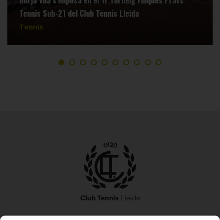
Borja Vila s’imposa en el 1r Torneig Finques Prats
Tennis Sub-21 del Club Tennis Lleida
Tennis