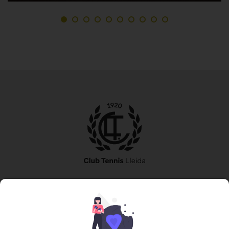
973 240 010
secretaria@tennislleida.com
Partida de boixadors 60 25198 Lleida