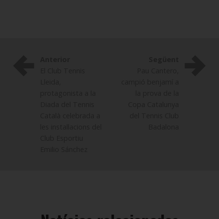
Anterior
Següent
El Club Tennis
Pau Cantero,
Lleida,
campió benjamí a
protagonista a la
la prova de la
Diada del Tennis
Copa Catalunya
Català celebrada a
del Tennis Club
les instal·lacions del
Badalona
Club Esportiu
Emilio Sánchez