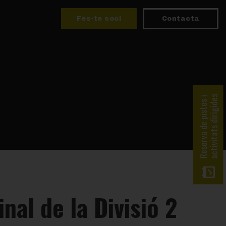
Fes-te soci
Contacta
activitats dirigides
Reserva de pistes i
inal de la Divisió 2