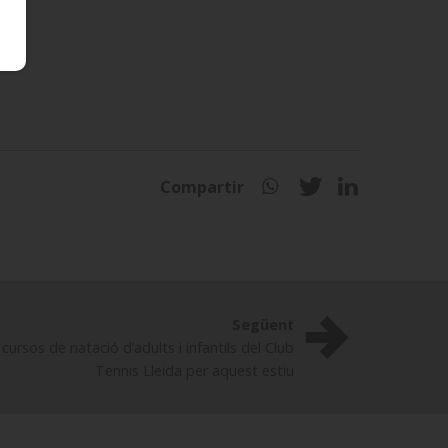
Compartir
Següent
s cursos de natació d’adults i infantils del Club
Tennis Lleida per aquest estiu