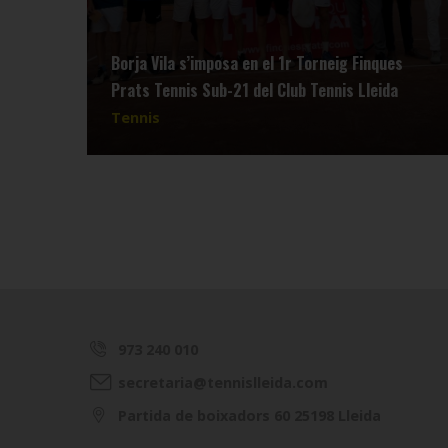
Borja Vila s’imposa en el 1r Torneig Finques
Prats Tennis Sub-21 del Club Tennis Lleida
Tennis
973 240 010
secretaria@tennislleida.com
Partida de boixadors 60 25198 Lleida