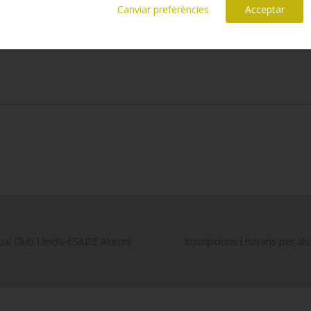
Canviar preferències
Acceptar
nual Club Lleida-ESADE Alumni
Inscripcions i horaris per al