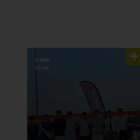
31 juliol
13:58h