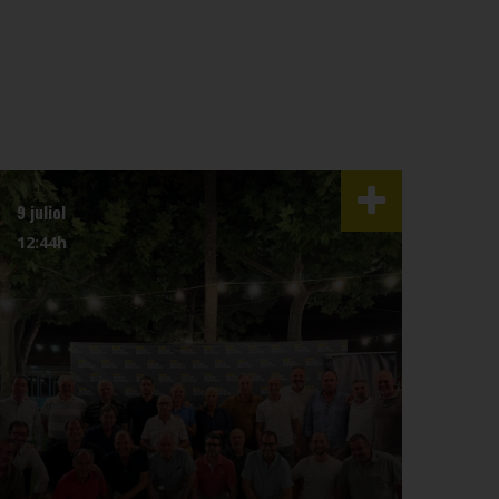
9 juliol
3 juli
12:44h
07:4