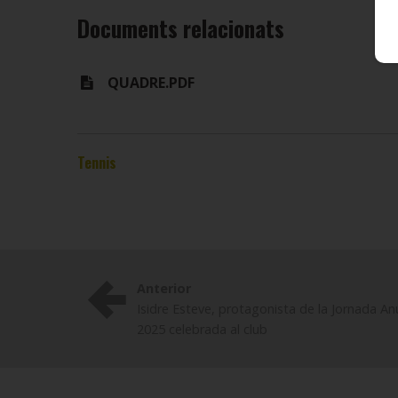
Documents relacionats
QUADRE.PDF
Tennis
Anterior
Isidre Esteve, protagonista de la Jornada A
2025 celebrada al club