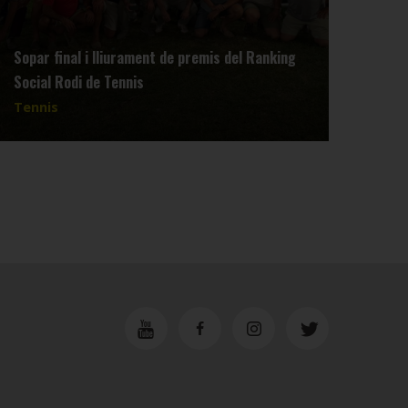
Sopar final i lliurament de premis del Ranking
Reun
Social Rodi de Tennis
dimar
Tennis
Tenn