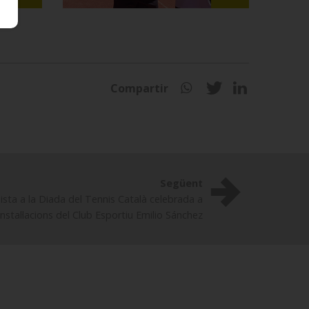
Compartir
Següent
ista a la Diada del Tennis Català celebrada a
instal·lacions del Club Esportiu Emilio Sánchez