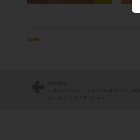
Tennis
Anterior
El circuit Warriors Tour torna al Tennis Llei
participació de 340 tennistes