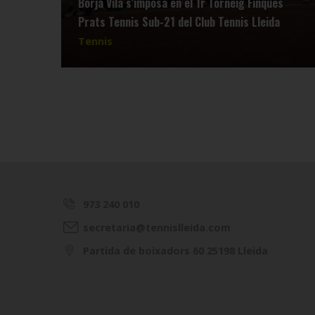
Borja Vila s’imposa en el 1r Torneig Finques
Prats Tennis Sub-21 del Club Tennis Lleida
Tennis
973 240 010
secretaria@tennislleida.com
Partida de boixadors 60 25198 Lleida