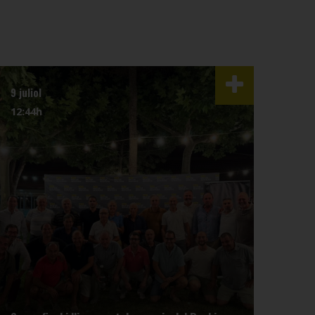
9 juliol
3 juli
12:44h
07:4