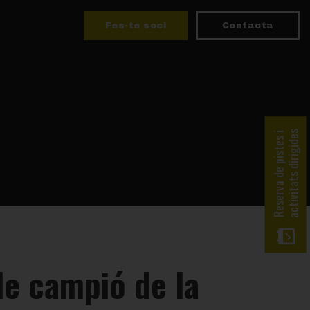
Fes-te soci
Contacta
activitats dirigides
Reserva de pistes i
 de campió de la