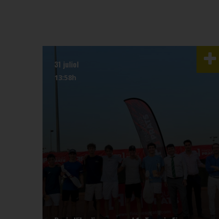
31 juliol
13:58h