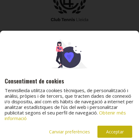
973 240 010
secretaria@tennislleida.com
Partida de boixadors 60 25198 Lleida
Consentiment de cookies
Tennislleida utilitza cookies tècniques, de personalització i
anàlisi, pròpies i de tercers, que tracten dades de connexió
i/o dispositiu, així com els hàbits de navegació a internet per
analitzar estadístiques de l’ús del web i personalitzar
© 2026 Club Tennis Lleida
publicitat segons el seu perfil de navegació.
Obtenir més
Avís legal
Política de cookies
Contacta
informació
Canal de protecció al menor
Canal de comunicació i denúncies
Projecte web
desenvolupat per
ACTIUM Digital
Canviar preferències
Acceptar