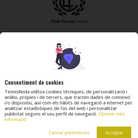
973 240 010
secretaria@tennislleida.com
Partida de boixadors 60 25198 Lleida
Consentiment de cookies
Tennislleida utilitza cookies tècniques, de personalització i
anàlisi, pròpies i de tercers, que tracten dades de connexió
i/o dispositiu, així com els hàbits de navegació a internet per
analitzar estadístiques de l’ús del web i personalitzar
© 2026 Club Tennis Lleida
publicitat segons el seu perfil de navegació.
Obtenir més
Avís legal
Política de cookies
Contacta
informació
Canal de protecció al menor
Canal de comunicació i denúncies
Projecte web
desenvolupat per
ACTIUM Digital
Canviar preferències
Acceptar