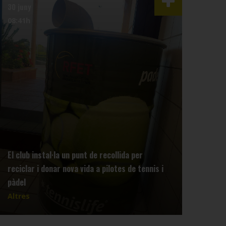
30 juny
29 m
08:41h
13:5
El club instal·la un punt de recollida per
reciclar i donar nova vida a pilotes de tennis i
Info
pàdel
Tenn
Altres
Altr