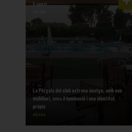
5 agost
13:47h
La Pérgola del club estrena imatge, amb nou
mobiliari, nova il·luminació i una identitat
pròpia
Altres