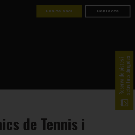
Fes-te soci
Contacta
activitats dirigides
Reserva de pistes i
ics de Tennis i