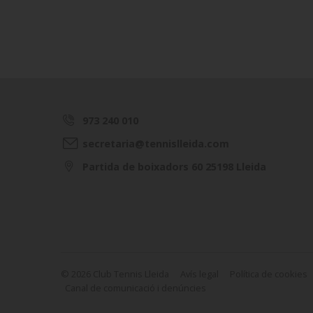
973 240 010
secretaria@tennislleida.com
Partida de boixadors 60 25198 Lleida
© 2026 Club Tennis Lleida
Avís legal
Política de cookies
Canal de comunicació i denúncies