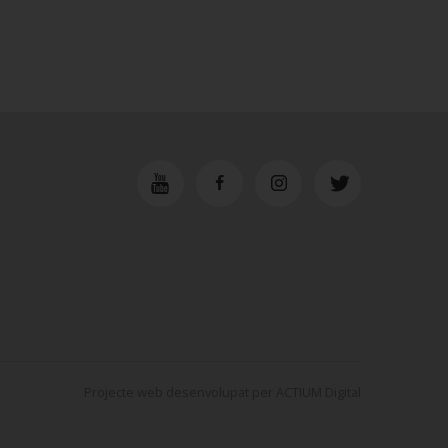
Projecte web
desenvolupat per
ACTIUM Digital