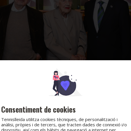
Consentiment de cookies
Tennislleida utilitza cookies tècniques, de personalització i
anàlisi, pròpies i de tercers, que tracten dades de connexió i/o
dispositiu, així com els hàbits de navegació a internet per