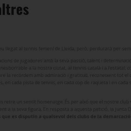
ltres
eu llegat al tennis femení de Lleida, però, perdurarà per sem
cions de jugadores amb la seva passió, talent i determinació.
orrable a la nostra ciutat, al tennis català i a l’estatal, co
mpre la recordem amb admiració i gratitud, reconeixent tot el 
 en cada pista de tennis, en cada cop de raqueta i en cada 
em retre un sentit homenatge. És per això que el nostre club v
t a la seva figura. En resposta a aquesta petició, la Junta 
ls que es disputin a qualsevol dels clubs de la demarca