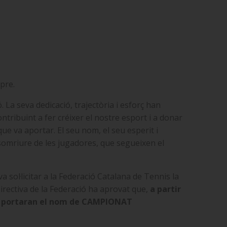
pre.
 La seva dedicació, trajectòria i esforç han
ntribuint a fer créixer el nostre esport i a donar
que va aportar. El seu nom, el seu esperit i
somriure de les jugadores, que segueixen el
a sol·licitar a la Federació Catalana de Tennis la
Directiva de la Federació ha aprovat que,
a partir
ció portaran el nom de CAMPIONAT