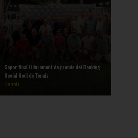
Sopar final i lliurament de premis del Ranking
Reun
Social Rodi de Tennis
dimar
Tennis
Tenn