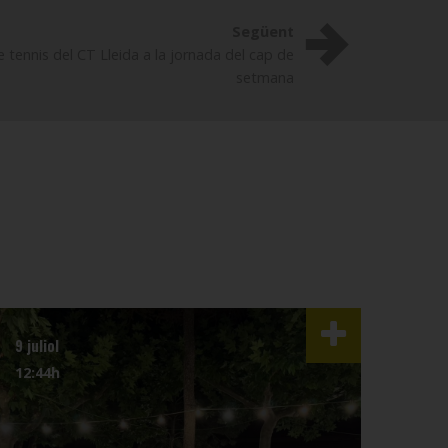
Següent
 tennis del CT Lleida a la jornada del cap de
setmana
9 juliol
3 juli
12:44h
07:4