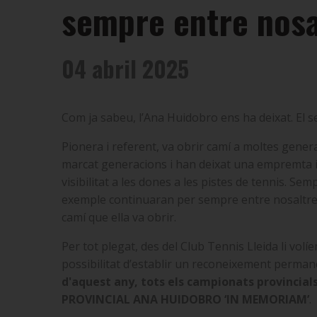
sempre entre nosa
04 abril 2025
Com ja sabeu, l’Ana Huidobro ens ha deixat. El s
Pionera i referent, va obrir camí a moltes genera
marcat generacions i han deixat una empremta inesb
visibilitat a les dones a les pistes de tennis. Se
exemple continuaran per sempre entre nosaltres,
camí que ella va obrir.
Per tot plegat, des del Club Tennis Lleida li volí
possibilitat d’establir un reconeixement permanen
d'aquest any, tots els campionats provincia
PROVINCIAL ANA HUIDOBRO ‘IN MEMORIAM’
.