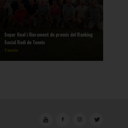
Sopar final i lliurament de premis del Ranking
Reun
Social Rodi de Tennis
dimar
Tennis
Tenn