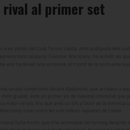
 rival al primer set
ous a les pistes del Club Tennis Lleida, amb la disputa dels v
representant catalana, Guiomar Maristany, ha accedit als quar
mbé ens ha deixat una sorpresa, el triomf de la nord-americ
 tenia un dur compromís davant Radanovic, que arribava a aq
t molt igualat, amb un primer joc de màxima intensitat que ja
a millor versió, fins que amb un 6/5 a favor de la tennista ca
Maristany estar entre les vuit millors raquetes de Lleida.
ricana Sofia Kenin, que s’ha acomiadat del torneig després d’
 més de dues hores que ha durat el duel, Krueger ha estat mol