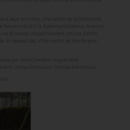
a alçar el trofeu, s’ha desfet de la finalista de
de Navarro (6/4 6/1). Katerina Siniakova, Arantxa
Lea Boskovic, respectivament, en uns partits
a. En aquest cas, s’han desfet de Ana Bogda i
rmada per Anna Danilina i Ingrid Neel
urà amb Lidziya Marozava i Kamilla Rakhimova.
dres.