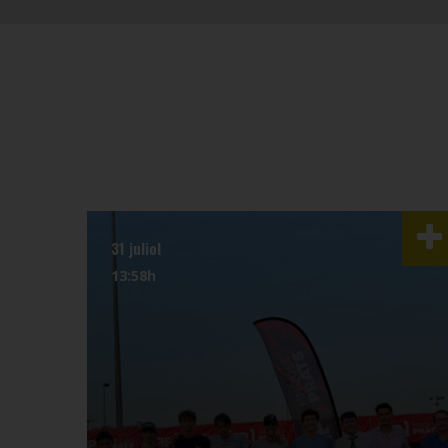
31 juliol
13:58h