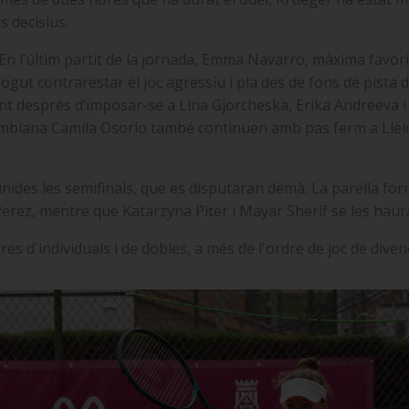
 decisius.
n l’últim partit de la jornada, Emma Navarro, màxima favorita 
ogut contrarestar el joc agressiu i pla des de fons de pista 
 després d’imposar-se a Lina Gjorcheska, Erika Andreeva i 
olombiana Camila Osorio també continuen amb pas ferm a Lleid
nides les semifinals, que es disputaran demà. La parella fo
 Perez, mentre que Katarzyna Piter i Mayar Sherif se les ha
s d'individuals i de dobles, a més de l'ordre de joc de diven