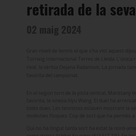
retirada de la seva
02 maig 2024
Gran nivell de tennis el que s’ha vist aquest dij
Torneig Internacional Terres de Lleida. L’única 
rival, la sèrbia Dejana Radanovic. La jornada ta
favorita del campionat.
En el segon torn de la pista central, Maristany
favorita, la xinesa Xiyu Wang. El duel ha arrenca
totes dues. Les tennistes estaven mostrant la sev
molèsties físiques. Cop de sort que ha permès a 
Qui no ha tingut tanta sort ha estat la nord-ame
compatriota Ashlyn Krueger (6/3 5/7 7/5). En les