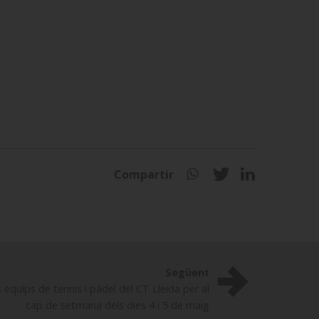
Compartir
Següent
equips de tennis i pàdel del CT Lleida per al
cap de setmana dels dies 4 i 5 de maig