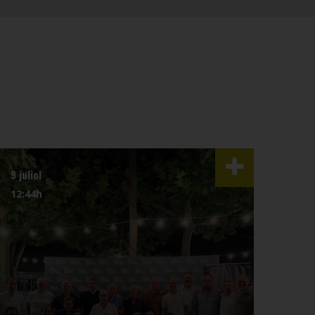
9 juliol
3 juli
12:44h
07:4