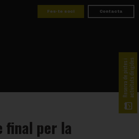
Fes-te soci
Contacta
activitats dirigides
Reserva de pistes i
final per la