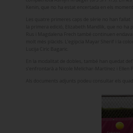
Kenin, que no ha estat encertada en els moments
Les quatre primeres caps de sèrie no han fallat. E
la primera edició, Elizabeth Mandlik, que no ha p
Rus i Magdalena Frech també continuen endavant
molt més plàcids. L’egípcia Mayar Sherif i la c
Lucija Ciric Bagaric.
En la modalitat de dobles, també han quedat defi
s’enfrontarà a Nicole Melichar-Martínez i Ellen
Als documents adjunts podeu consultar els quadre