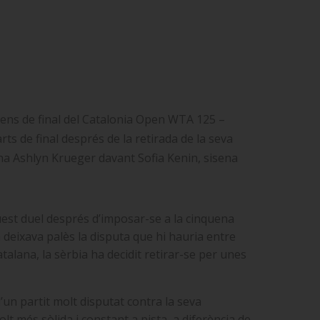
uitens de final del Catalonia Open WTA 125 –
ts de final després de la retirada de la seva
ana Ashlyn Krueger davant Sofia Kenin, sisena
uest duel després d’imposar-se a la cinquena
 deixava palès la disputa que hi hauria entre
talana, la sèrbia ha decidit retirar-se per unes
un partit molt disputat contra la seva
t més sòlida i constant a pista, a diferència de