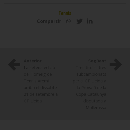
Tennis
Compartir
Anterior
Següent
La setena edició
Tres títols i tres
del Torneig de
subcampionats
Tennis Aremi
per al CT Lleida a
arriba el dissabte
la Prova 5 de la
21 de setembre al
Copa Catalunya
CT Lleida
disputada a
Mollerussa