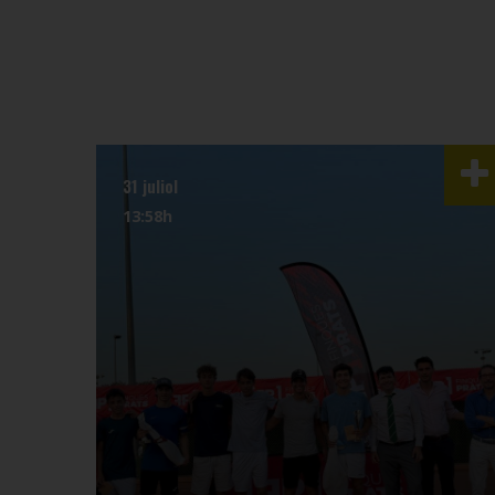
31 juliol
13:58h