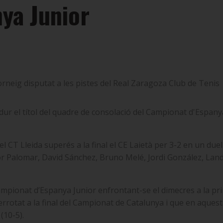
ya Junior
torneig disputat a les pistes del Real Zaragoza Club de Tenis
ndur el títol del quadre de consolació del Campionat d'Espany
l CT Lleida superés a la final el CE Laietà per 3-2 en un due
tor Palomar, David Sánchez, Bruno Melé, Jordi González, Land
al Campionat d’Espanya Junior enfrontant-se el dimecres a la 
errotat a la final del Campionat de Catalunya i que en aquest
(10-5).