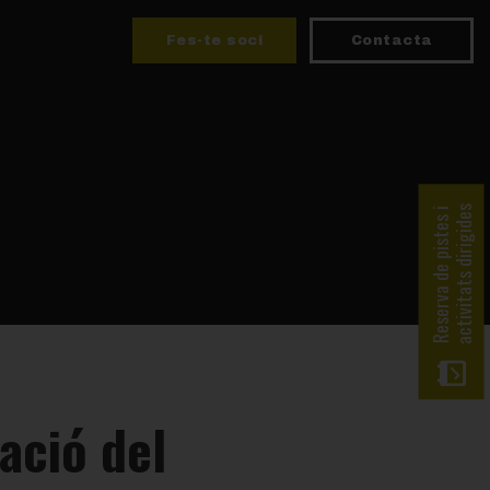
Fes-te soci
Contacta
activitats dirigides
Reserva de pistes i
ació del