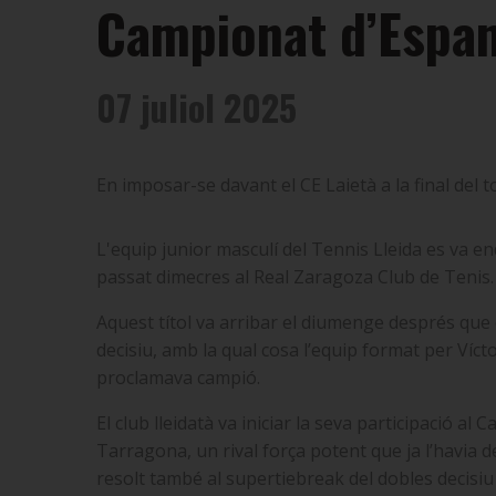
Campionat d’Espan
07 juliol 2025
En imposar-se davant el CE Laietà a la final del 
L'equip junior masculí del Tennis Lleida es va e
passat dimecres al Real Zaragoza Club de Tenis.
Aquest títol va arribar el diumenge després que e
decisiu, amb la qual cosa l’equip format per Víc
proclamava campió.
El club lleidatà va iniciar la seva participació 
Tarragona, un rival força potent que ja l’havia d
resolt també al supertiebreak del dobles decisiu 