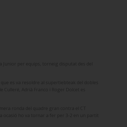
a Junior per equips, torneig disputat des del
l que es va resoldre al supertiebteak del dobles
e Culleré, Adrià Franco i Roger Dolcet es
primera ronda del quadre gran contra el CT
a ocasió ho va tornar a fer per 3-2 en un partit