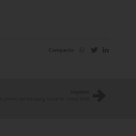
Compartir
Següent
de premis del Rànquing Social de Tennis Rodi