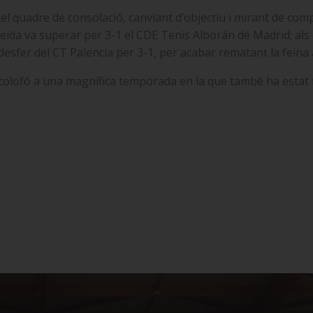
l quadre de consolació, canviant d’objectiu i mirant de compe
T Lleida va superar per 3-1 el CDE Tenis Alborán de Madrid; al
desfer del CT Palencia per 3-1, per acabar rematant la feina a
 colofó a una magnífica temporada en la que també ha estat fi