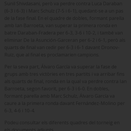
Sunil Shivdasani, però va perdre contra Luca Daraban
(6-3 i 6-3) i Marc Schulz (7-5 i 6-1), quedant-se a un pas
de la fase final. En el quadre de dobles, formant parella
amb Ian Barroeta, van superar la primera ronda en
batre Daraban-Fradera per 6-3, 3-6 i 10-2, i també van
eliminar De la Asunción-Garceran per 6-2 i 6-1, però als
quarts de final van cedir per 6-3 i 6-1 davant Dronov-
Ruiz, que al final es proclamarien campions.
Per la seva part, Álvaro García va superar la fase de
grups amb tres victòries en tres partits i va arribar fins
als quarts de final, ronda en la qual va perdre contra Ian
Barroeta, segon favorit, per 6-3 i 6-0. En dobles,
formant parella amb Marc Schulz, Álvaro García va
caure a la primera ronda davant Fernández-Molino per
6-3, 4-6 i 10-4.
Podeu consultar els diferents quadres del torneig en
els documents adjunts.