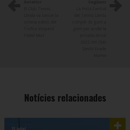
Anterior
Següent
El Club Tennis
La Pista Central
Lleida va tancar la
del Tennis Lleida
setena edició del
s’omple de gom a
Trofeu Vespertí
gom per acollir la
Pàdel Mixt
Jornada Anual
2022 del Club
Lleida Esade
Alumni
Notícies relacionades
31 juliol