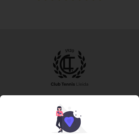
973 240 010
secretaria@tennislleida.com
Partida de boixadors 60 25198 Lleida