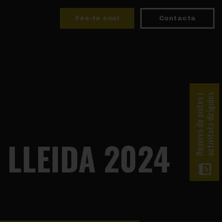
Fes-te soci
Contacta
activitats dirigides
Reserva de pistes i
 LLEIDA 2024