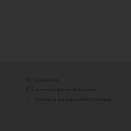
973 240 010
secretaria@tennislleida.com
Partida de boixadors 60 25198 Lleida