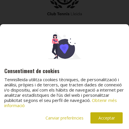
973 240 010
secretaria@tennislleida.com
Partida de boixadors 60 25198 Lleida
Consentiment de cookies
Tennislleida utilitza cookies tècniques, de personalització i
anàlisi, pròpies i de tercers, que tracten dades de connexió
i/o dispositiu, així com els hàbits de navegació a internet per
analitzar estadístiques de l’ús del web i personalitzar
© 2026 Club Tennis Lleida
publicitat segons el seu perfil de navegació.
Obtenir més
Avís legal
Política de cookies
Contacta
informació
Canal de protecció al menor
Canal de comunicació i denúncies
Projecte web
desenvolupat per
ACTIUM Digital
Canviar preferències
Acceptar