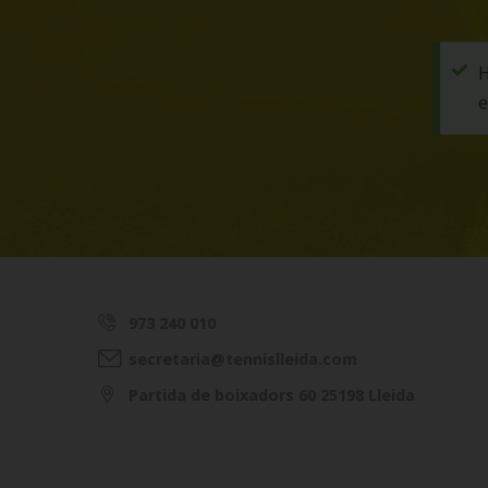
H
e
973 240 010
secretaria@tennislleida.com
Partida de boixadors 60 25198 Lleida