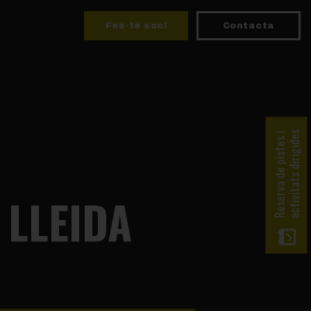
Fes-te soci
Contacta
activitats dirigides
Reserva de pistes i
 LLEIDA