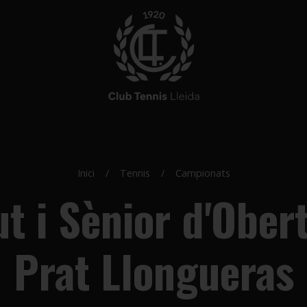
Inici
Tennis
Campionats
ut i Sènior d'Obe
Prat Llongueras