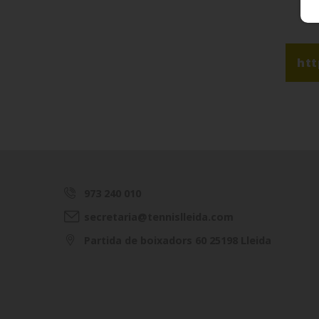
htt
973 240 010
secretaria@tennislleida.com
Partida de boixadors 60 25198 Lleida