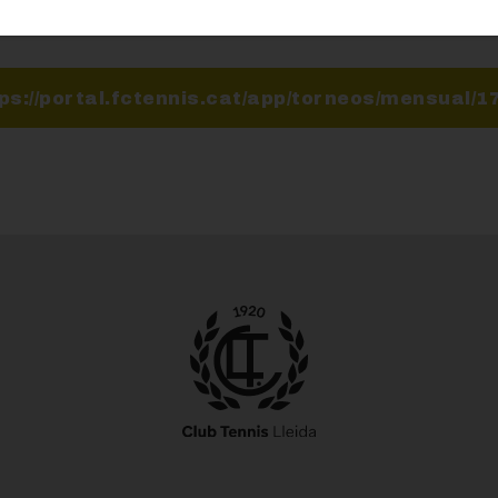
ps://portal.fctennis.cat/app/torneos/mensual/1