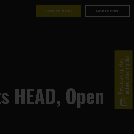
Fes-te soci
Contacta
activitats dirigides
Reserva de pistes i
rts HEAD, Open