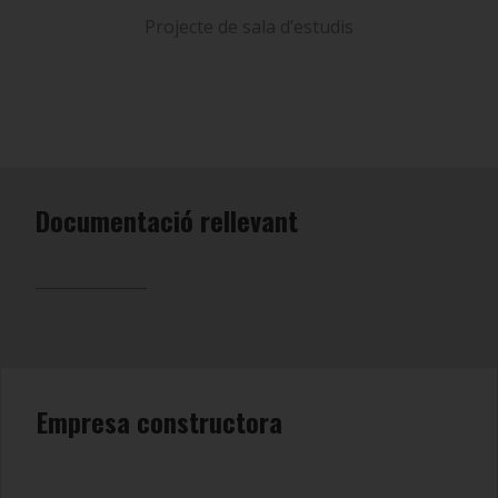
is
Projecte de sala d’estudis
P
Documentació rellevant
Empresa constructora