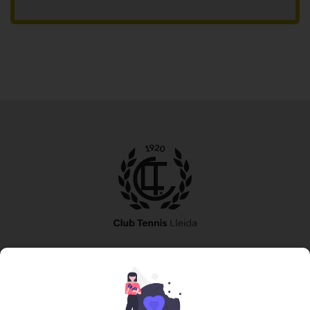
973 240 010
secretaria@tennislleida.com