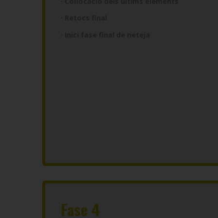
· Col·locació dels últims elements
· Retocs final
· Inici fase final de neteja
Fase 4