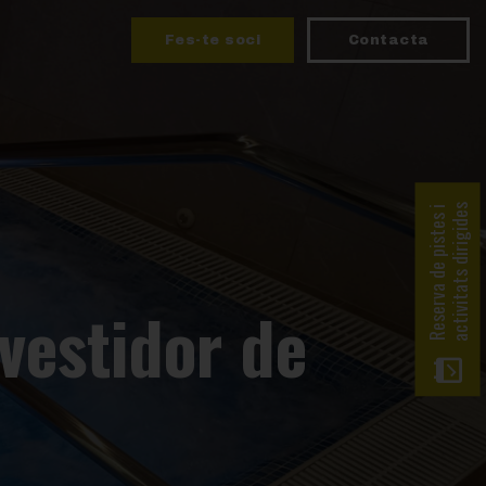
Fes-te soci
Contacta
activitats dirigides
Reserva de pistes i
vestidor de