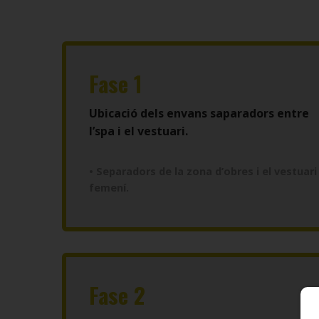
Fase 1
Ubicació dels envans saparadors entre
l’spa i el vestuari.
• Separadors de la zona d’obres i el vestuari
femení.
Fase 2