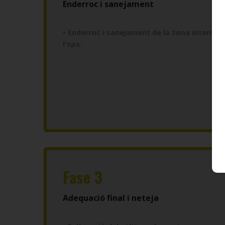
Enderroc i sanejament
• Enderroc i sanejament de la zona interior 
l'spa.
Fase 3
Adequació final i neteja