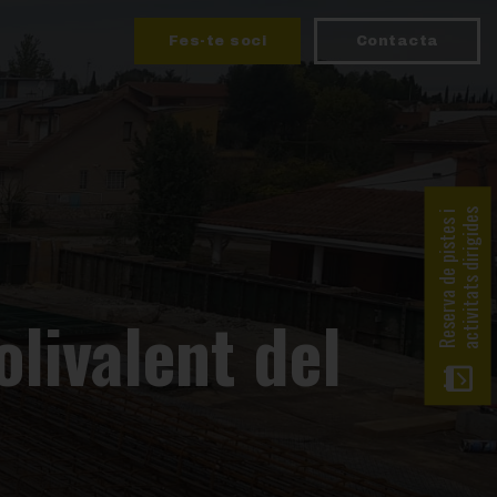
Fes-te soci
Contacta
activitats dirigides
Reserva de pistes i
olivalent del