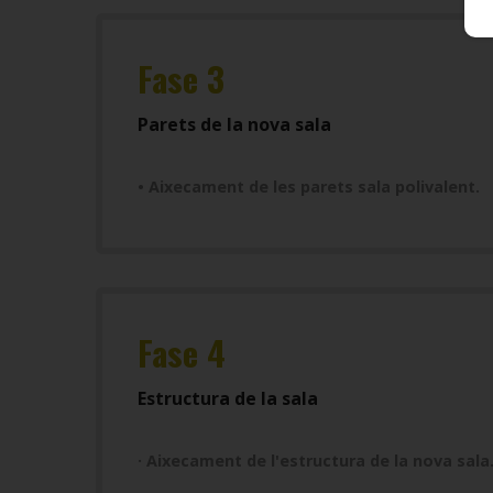
Fase 3
Parets de la nova sala
• Aixecament de les parets sala polivalent.
Fase 4
Estructura de la sala
· Aixecament de l'estructura de la nova sala