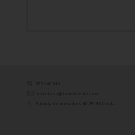
973 240 010
secretaria@tennislleida.com
Partida de boixadors 60 25198 Lleida