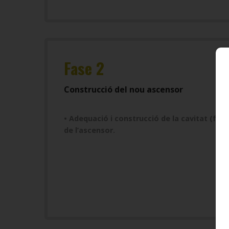
Fase 2
Construcció del nou ascensor
• Adequació i construcció de la cavitat (fos
de l’ascensor.