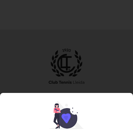
973 240 010
secretaria@tennislleida.com
Partida de boixadors 60 25198 Lleida