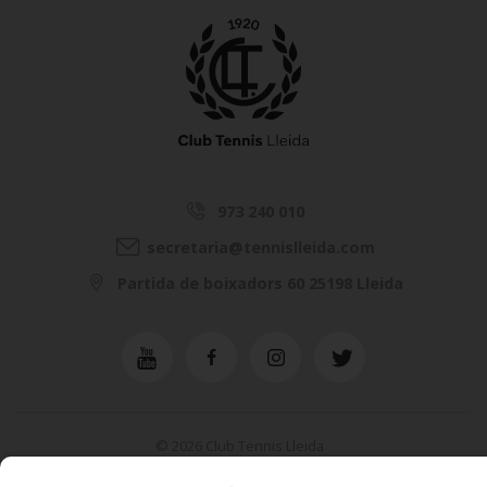
973 240 010
secretaria@tennislleida.com
Partida de boixadors 60 25198 Lleida
© 2026 Club Tennis Lleida
Avís legal
Política de cookies
Contacta