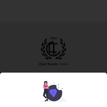
973 240 010
secretaria@tennislleida.com
Partida de boixadors 60 25198 Lleida