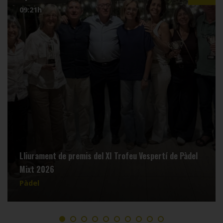
10:27h
Alejandro Vicente-Jordi Latorre i Maria Arlet Palau-
Blau Vea, campions del I Open de Pàdel SIC24 celebrat
al Tennis Lleida
Pàdel