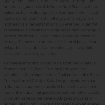
guanyadors, molt satisfets per haver aconseguit per
primera vegada un títol de Super Gran Slam en el seu
palmarès han explicat que «en el primer set hem estat
molt elèctrics i dominant molt el joc, en el segon els
nostres rivals han estat millors. En el tercer i quan tot
semblava que ens anàvem al tie-break hem aconseguit
trencar-los el servei en un moment clau i guanyar el
torneig. Estem molt contents i felicitem al Jan i al Marc
pel partides disputat. També volem agrair al públic
assistent el seu recolzament».
A Primera femenina la victòria ha estat per la parella
formada per Eva Vives i Cristina Rodríguez. Les
campiones s’han imposat en la final per un doble 6 a 4 a
Cristina Gomis i Cristina Bala. Les guanyadores s’han
trobat unes oponents que els hi ha plantat cara en tot
moment, en una final que s’ha decidit per petits detalls.
Un triomf especial per Vives-Rodríguez ja que és el
primer Super Gran Slam que aconsegueixen en la seva