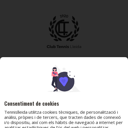
973 240 010
secretaria@tennislleida.com
Partida de boixadors 60 25198 Lleida
Consentiment de cookies
Tennislleida utilitza cookies tècniques, de personalització i
anàlisi, pròpies i de tercers, que tracten dades de connexió
i/o dispositiu, així com els hàbits de navegació a internet per
© 2026 Club Tennis Lleida
analitzar estadístiques de l’ús del web i personalitzar