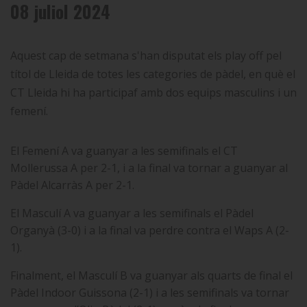
08 juliol 2024
Aquest cap de setmana s'han disputat els play off pel
títol de Lleida de totes les categories de pàdel, en què el
CT Lleida hi ha participaf amb dos equips masculins i un
femení.
El Femení A va guanyar a les semifinals el CT
Mollerussa A per 2-1, i a la final va tornar a guanyar al
Pàdel Alcarràs A per 2-1.
El Masculí A va guanyar a les semifinals el Pàdel
Organyà (3-0) i a la final va perdre contra el Waps A (2-
1).
Finalment, el Masculí B va guanyar als quarts de final el
Pàdel Indoor Guissona (2-1) i a les semifinals va tornar