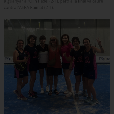
a guanyar a l’Olin Pàdel (2-1), però a la final va caure
contra l’AEPA Raimat (2-1).