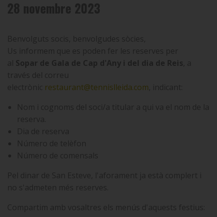
28 novembre 2023
Benvolguts socis, benvolgudes sòcies,
Us informem que es poden fer les reserves per
al
Sopar de Gala de Cap d'Any i del dia de Reis
, a
través del correu
electrònic
restaurant@tennislleida.com
, indicant:
Nom i cognoms del soci/a titular a qui va el nom de la
reserva.
Dia de reserva
Número de telèfon
Número de comensals
Pel dinar de San Esteve, l'aforament ja està complert i
no s'admeten més reserves.
Compartim amb vosaltres els menús d'aquests festius: