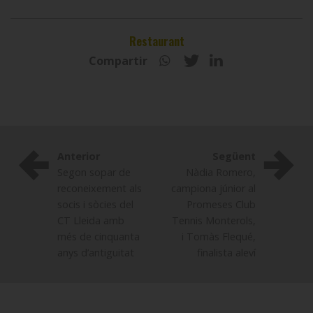
Restaurant
Compartir
Anterior
Següent
Segon sopar de
Nàdia Romero,
reconeixement als
campiona júnior al
socis i sòcies del
Promeses Club
CT Lleida amb
Tennis Monterols,
més de cinquanta
i Tomàs Flequé,
anys d’antiguitat
finalista aleví