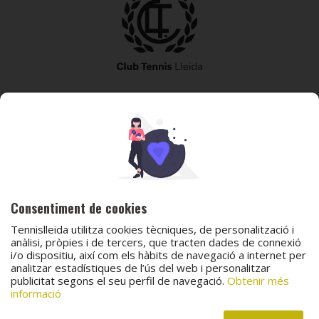
973 240 010
secretaria@tennislleida.com
Partida de boixadors 60 25198 Lleida
Consentiment de cookies
Tennislleida utilitza cookies tècniques, de personalització i
anàlisi, pròpies i de tercers, que tracten dades de connexió
i/o dispositiu, així com els hàbits de navegació a internet per
© 2026 Club Tennis Lleida
analitzar estadístiques de l’ús del web i personalitzar
publicitat segons el seu perfil de navegació.
Obtenir més
Avís legal
Política de cookies
Contacta
informació
Canal de protecció al menor
Canal de comunicació i denúncies