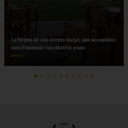
La Pérgola del club estrena imatge, amb nou mobiliari,
nova il·luminació i una identitat pròpia
Altres