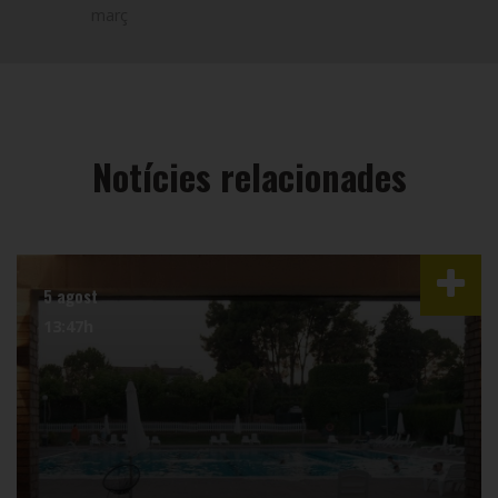
març
Notícies relacionades
5 agost
13:47h