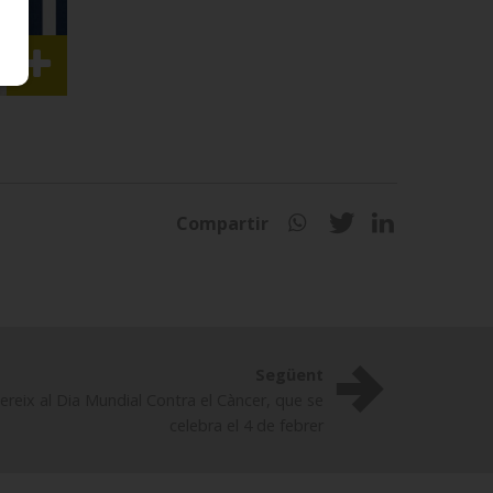
Compartir
Següent
hereix al Dia Mundial Contra el Càncer, que se
celebra el 4 de febrer