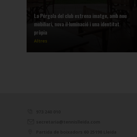
La Pérgola del club estrena imatge, amb nou
mobiliari, nova il·luminació i una identitat
pròpia
Altres
973 240 010
secretaria@tennislleida.com
Partida de boixadors 60 25198 Lleida