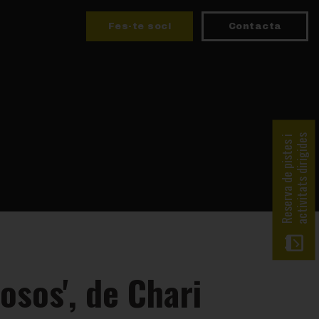
Fes-te soci
Contacta
activitats dirigides
Reserva de pistes i
osos', de Chari