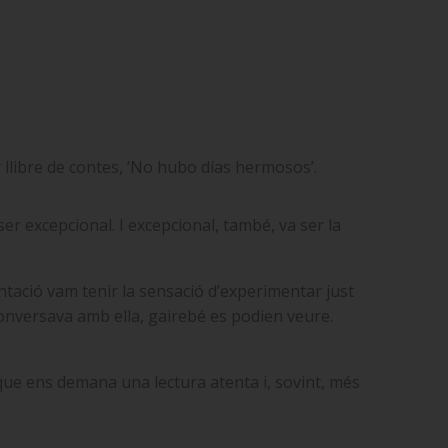
r llibre de contes, ‘No hubo días hermosos’.
ser excepcional. I excepcional, també, va ser la
sentació vam tenir la sensació d’experimentar just
 conversava amb ella, gairebé es podien veure.
 que ens demana una lectura atenta i, sovint, més