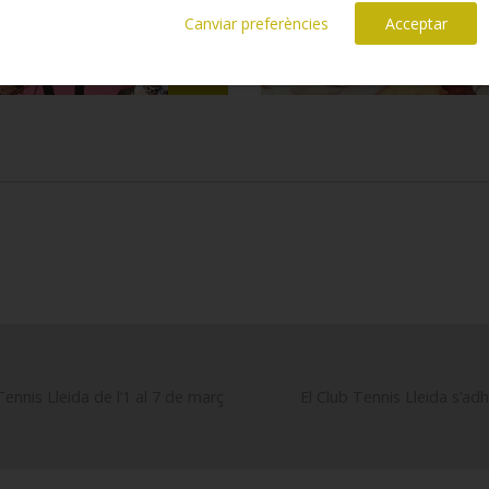
Canviar preferències
Acceptar
Tennis Lleida de l’1 al 7 de març
El Club Tennis Lleida s’ad