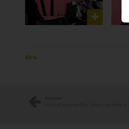
Altres
Anterior
El Circuit Nacional Blue Tennis Cup arriba al 