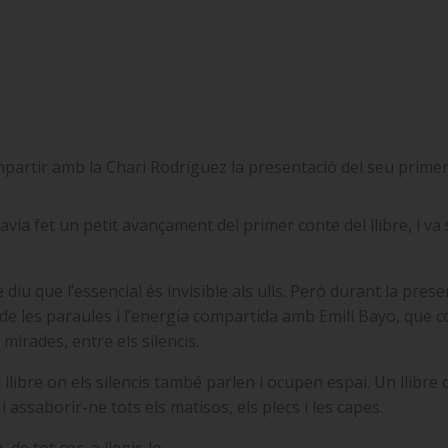
compartir amb la Chari Rodríguez la presentació del seu prime
avia fet un petit avançament del primer conte del llibre, i va 
ue diu que l’essencial és invisible als ulls. Però durant la pre
ia de les paraules i l’energia compartida amb Emili Bayo, que
 mirades, entre els silencis.
llibre on els silencis també parlen i ocupen espai. Un llibre
i assaborir-ne tots els matisos, els plecs i les capes.