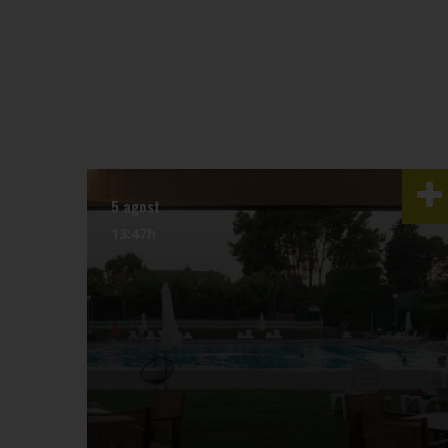
5 agost
13:47h