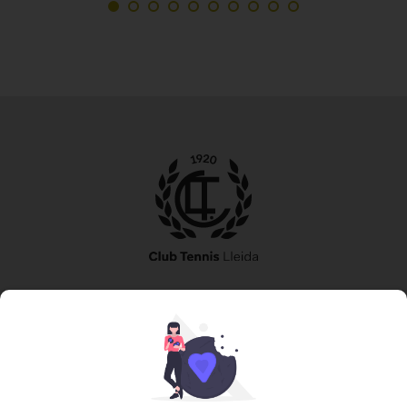
973 240 010
secretaria@tennislleida.com
Partida de boixadors 60 25198 Lleida