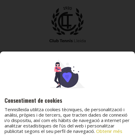
973 240 010
secretaria@tennislleida.com
Partida de boixadors 60 25198 Lleida
Consentiment de cookies
Tennislleida utilitza cookies tècniques, de personalització i
anàlisi, pròpies i de tercers, que tracten dades de connexió
i/o dispositiu, així com els hàbits de navegació a internet per
analitzar estadístiques de l’ús del web i personalitzar
© 2026 Club Tennis Lleida
publicitat segons el seu perfil de navegació.
Obtenir més
Avís legal
Política de cookies
Contacta