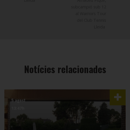
Lleida
Amadeu Piqué,
subcampió sub 12
al Warriors Tour
del Club Tennis
Lleida
Notícies relacionades
5 agost
13:47h