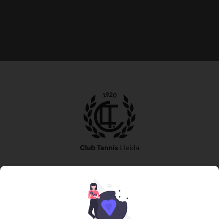
973 240 010
secretaria@tennislleida.com
Partida de boixadors 60 25198 Lleida