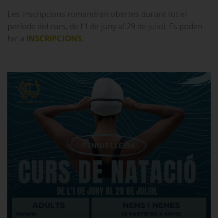
Les inscripcions romandran obertes durant tot el
període del curs, de l’1 de juny al 29 de juliol. Es poden
fer a
INSCRIPCIONS
.